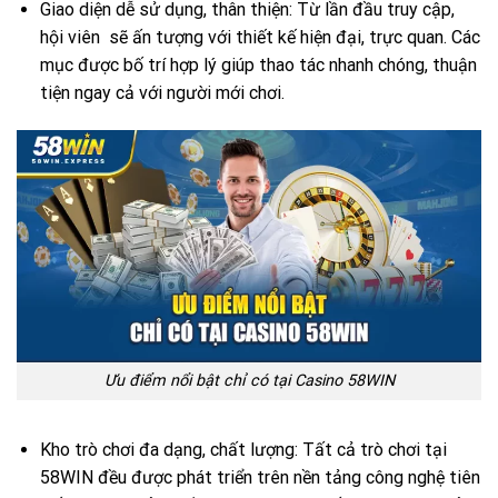
Giao diện dễ sử dụng, thân thiện: Từ lần đầu truy cập,
hội viên sẽ ấn tượng với thiết kế hiện đại, trực quan. Các
mục được bố trí hợp lý giúp thao tác nhanh chóng, thuận
tiện ngay cả với người mới chơi.
Ưu điểm nổi bật chỉ có tại Casino 58WIN
Kho trò chơi đa dạng, chất lượng: Tất cả trò chơi tại
58WIN đều được phát triển trên nền tảng công nghệ tiên