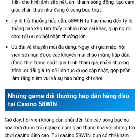
tiến, cho hình ảnh sắc nét, âm thanh sống động, tạo cảm
giác chân thực như đang ở sòng bạc thật.
Tỷ lệ trả thưởng hấp dẫn: 58WIN tự hào mang đến tỷ lệ
thắng cao khó tìm thấy ở nhiều nhà cái khác, giúp người
chơi tối ưu cơ hội nhận thưởng lớn.
Ưu đãi và khuyến mãi đa dạng: Ngay khi gia nhập, hội
viên sẽ nhận được các khuyến mãi chào mừng hấp dẫn,
đồng thời trong suốt quá trình tham gia, nhiều chương
trình ưu đãi giá trị sẽ liên tục được cập nhật, góp phần
làm tăng niềm vui và sự hào hứng khi chơi.
Những game đổi thưởng hấp dẫn hàng đầu
tại Casino 58WIN
Giờ đây, hội viên không cần phải đến tận các sòng bạc xa
hoa mới được trải nghiệm cảm giác thăng hoa với những trò
chơi casino đỉnh cao. Tại casino 58WIN, bạn có thể khám