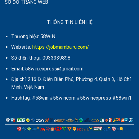
SƠ ĐỒ TRANG WEB
THÔNG TIN LIÊN HỆ
Thương hiệu: 58WIN
Website:
https://jobmamba.ru.com/
Số điện thoại: 0933339898
Email:
58win.express@gmail.com
Địa chỉ: 216 Đ. Điện Biên Phủ, Phường 4, Quận 3, Hồ Chí
Minh, Việt Nam
Hashtag: #58win #58wincom #58winexpress #58win1