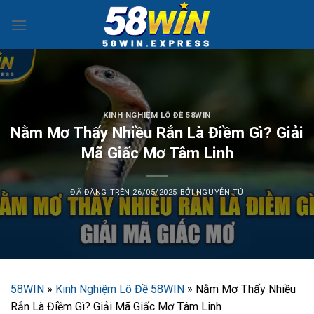
Chuyển
đến
nội
dung
KINH NGHIỆM LÔ ĐỀ 58WIN
Nằm Mơ Thấy Nhiều Rắn Là Điềm Gì? Giải
Mã Giấc Mơ Tâm Linh
ĐÃ ĐĂNG TRÊN
26/05/2025
BỞI
NGUYỄN TÚ
58WIN
»
Kinh Nghiệm Lô Đề 58WIN
»
Nằm Mơ Thấy Nhiều
Rắn Là Điềm Gì? Giải Mã Giấc Mơ Tâm Linh