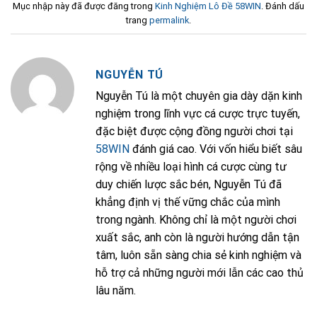
Mục nhập này đã được đăng trong
Kinh Nghiệm Lô Đề 58WIN
. Đánh dấu
trang
permalink
.
NGUYỄN TÚ
Nguyễn Tú là một chuyên gia dày dặn kinh
nghiệm trong lĩnh vực cá cược trực tuyến,
đặc biệt được cộng đồng người chơi tại
58WIN
đánh giá cao. Với vốn hiểu biết sâu
rộng về nhiều loại hình cá cược cùng tư
duy chiến lược sắc bén, Nguyễn Tú đã
khẳng định vị thế vững chắc của mình
trong ngành. Không chỉ là một người chơi
xuất sắc, anh còn là người hướng dẫn tận
tâm, luôn sẵn sàng chia sẻ kinh nghiệm và
hỗ trợ cả những người mới lẫn các cao thủ
lâu năm.