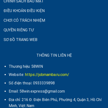
CHÍNH SÁCH BẢO MẬT
ĐIỀU KHOẢN ĐIỀU KIỆN
CHƠI CÓ TRÁCH NHIỆM
QUYỀN RIÊNG TƯ
SƠ ĐỒ TRANG WEB
THÔNG TIN LIÊN HỆ
Thương hiệu: 58WIN
Website:
https://jobmamba.ru.com/
Số điện thoại: 0933339898
Email:
58win.express@gmail.com
Địa chỉ: 216 Đ. Điện Biên Phủ, Phường 4, Quận 3, Hồ Chí
Minh, Việt Nam