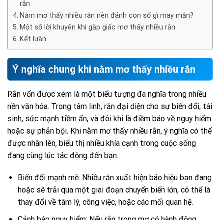
rắn
Nằm mơ thấy nhiều rắn nên đánh con số gì may mắn?
Một số lời khuyên khi gặp giấc mơ thấy nhiều rắn
Kết luận
Ý nghĩa chung khi nằm mơ thấy nhiều rắn
Rắn vốn được xem là một biểu tượng đa nghĩa trong nhiều
nền văn hóa. Trong tâm linh, rắn đại diện cho sự biến đổi, tái
sinh, sức mạnh tiềm ẩn, và đôi khi là điềm báo về nguy hiểm
hoặc sự phản bội. Khi nằm mơ thấy nhiều rắn, ý nghĩa có thể
được nhân lên, biểu thị nhiều khía cạnh trong cuộc sống
đang cùng lúc tác động đến bạn.
Biến đổi mạnh mẽ: Nhiều rắn xuất hiện báo hiệu bạn đang
hoặc sẽ trải qua một giai đoạn chuyển biến lớn, có thể là
thay đổi về tâm lý, công việc, hoặc các mối quan hệ.
Cảnh báo nguy hiểm: Nếu rắn trong mơ có hành động