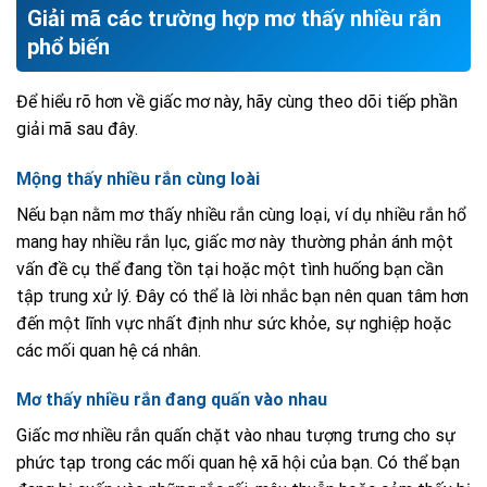
Giải mã các trường hợp mơ thấy nhiều rắn
phổ biến
Để hiểu rõ hơn về giấc mơ này, hãy cùng theo dõi tiếp phần
giải mã sau đây.
Mộng thấy nhiều rắn cùng loài
Nếu bạn nằm mơ thấy nhiều rắn cùng loại, ví dụ nhiều rắn hổ
mang hay nhiều rắn lục, giấc mơ này thường phản ánh một
vấn đề cụ thể đang tồn tại hoặc một tình huống bạn cần
tập trung xử lý. Đây có thể là lời nhắc bạn nên quan tâm hơn
đến một lĩnh vực nhất định như sức khỏe, sự nghiệp hoặc
các mối quan hệ cá nhân.
Mơ thấy nhiều rắn đang quấn vào nhau
Giấc mơ nhiều rắn quấn chặt vào nhau tượng trưng cho sự
phức tạp trong các mối quan hệ xã hội của bạn. Có thể bạn