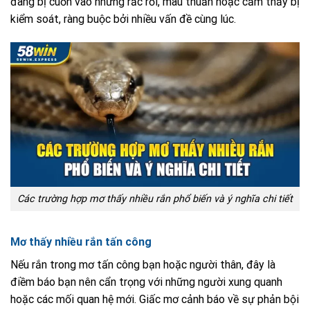
đang bị cuốn vào những rắc rối, mâu thuẫn hoặc cảm thấy bị
kiểm soát, ràng buộc bởi nhiều vấn đề cùng lúc.
Các trường hợp mơ thấy nhiều rắn phổ biến và ý nghĩa chi tiết
Mơ thấy nhiều rắn tấn công
Nếu rắn trong mơ tấn công bạn hoặc người thân, đây là
điềm báo bạn nên cẩn trọng với những người xung quanh
hoặc các mối quan hệ mới. Giấc mơ cảnh báo về sự phản bội