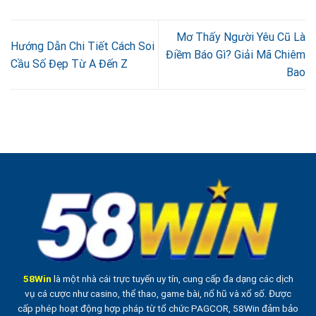
Mơ Thấy Người Yêu Cũ Là
Hướng Dẫn Chi Tiết Cách Soi
Điềm Báo Gì? Giải Mã Chiêm
Cầu Số Đẹp Từ A Đến Z
Bao
58Win
là một nhà cái trực tuyến uy tín, cung cấp đa dạng các dịch
vụ cá cược như casino, thể thao, game bài, nổ hũ và xổ số. Được
cấp phép hoạt động hợp pháp từ tổ chức PAGCOR, 58Win đảm bảo