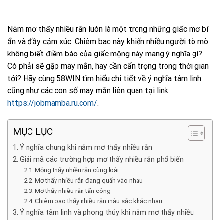
Nằm mơ thấy nhiều rắn luôn là một trong những giấc mơ bí
ẩn và đầy cảm xúc. Chiêm bao này khiến nhiều người tò mò
không biết điềm báo của giấc mộng này mang ý nghĩa gì?
Có phải sẽ gặp may mắn, hay cần cẩn trọng trong thời gian
tới? Hãy cùng 58WIN tìm hiểu chi tiết về ý nghĩa tâm linh
cũng như các con số may mắn liên quan tại link:
https://jobmamba.ru.com/
.
MỤC LỤC
Ý nghĩa chung khi nằm mơ thấy nhiều rắn
Giải mã các trường hợp mơ thấy nhiều rắn phổ biến
Mộng thấy nhiều rắn cùng loài
Mơ thấy nhiều rắn đang quấn vào nhau
Mơ thấy nhiều rắn tấn công
Chiêm bao thấy nhiều rắn màu sắc khác nhau
Ý nghĩa tâm linh và phong thủy khi nằm mơ thấy nhiều