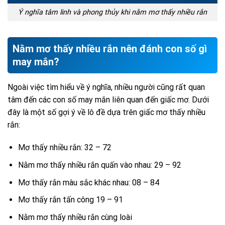
Ý nghĩa tâm linh và phong thủy khi nằm mơ thấy nhiều rắn
Nằm mơ thấy nhiều rắn nên đánh con số gì
may mắn?
Ngoài việc tìm hiểu về ý nghĩa, nhiều người cũng rất quan
tâm đến các con số may mắn liên quan đến giấc mơ. Dưới
đây là một số gợi ý về lô đề dựa trên giấc mơ thấy nhiều
rắn:
Mơ thấy nhiều rắn: 32 – 72
Nằm mơ thấy nhiều rắn quấn vào nhau: 29 – 92
Mơ thấy rắn màu sắc khác nhau: 08 – 84
Mơ thấy rắn tấn công 19 – 91
Nằm mơ thấy nhiều rắn cùng loài