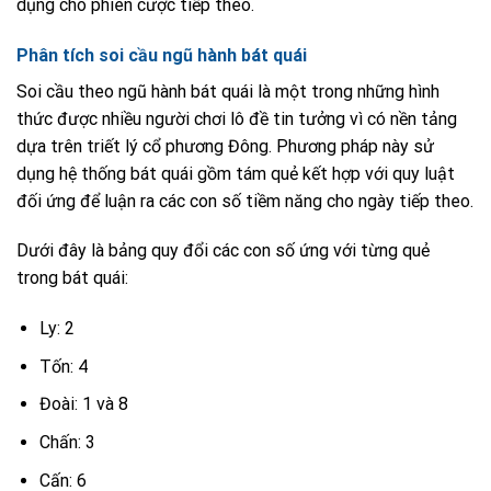
dụng cho phiên cược tiếp theo.
Phân tích soi cầu ngũ hành bát quái
Soi cầu theo ngũ hành bát quái là một trong những hình
thức được nhiều người chơi lô đề tin tưởng vì có nền tảng
dựa trên triết lý cổ phương Đông. Phương pháp này sử
dụng hệ thống bát quái gồm tám quẻ kết hợp với quy luật
đối ứng để luận ra các con số tiềm năng cho ngày tiếp theo.
Dưới đây là bảng quy đổi các con số ứng với từng quẻ
trong bát quái:
Ly: 2
Tốn: 4
Đoài: 1 và 8
Chấn: 3
Cấn: 6