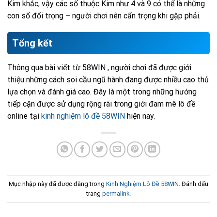
Kim khắc, vậy các số thuộc Kim như 4 và 9 có thể là những
con số đối trọng – người chơi nên cẩn trọng khi gặp phải.
Tổng kết
Thông qua bài viết từ 58WIN , người chơi đã được giới
thiệu những cách soi cầu ngũ hành đang được nhiều cao thủ
lựa chọn và đánh giá cao. Đây là một trong những hướng
tiếp cận được sử dụng rộng rãi trong giới đam mê lô đề
online tại
kinh nghiệm lô đề 58WIN
hiện nay.
Mục nhập này đã được đăng trong
Kinh Nghiệm Lô Đề 58WIN
. Đánh dấu
trang
permalink
.