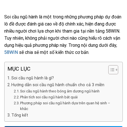
Soi cầu ngũ hành là một trong những phương pháp dự đoán
lô đề được đánh giá cao về độ chính xác, hiện đang được
nhiều người chơi lựa chọn khi tham gia tại nền tảng 58WIN.
Tuy nhiên, không phải người chơi nào cũng hiểu rõ cách vận
dụng hiệu quả phương pháp này. Trong nội dung dưới đây,
58WIN
sẽ chia sẻ một số kiến thức cơ bản.
MỤC LỤC
Soi cầu ngũ hành là gì?
Hướng dẫn soi cầu ngũ hành chuẩn cho cả 3 miền
Soi cầu ngũ hành theo bóng âm dương ngũ hành
Phân tích soi cầu ngũ hành bát quái
Phương pháp soi cầu ngũ hành dựa trên quan hệ sinh –
khắc
Tổng kết