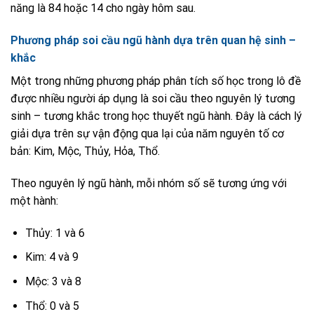
năng là 84 hoặc 14 cho ngày hôm sau.
Phương pháp soi cầu ngũ hành dựa trên quan hệ sinh –
khắc
Một trong những phương pháp phân tích số học trong lô đề
được nhiều người áp dụng là soi cầu theo nguyên lý tương
sinh – tương khắc trong học thuyết ngũ hành. Đây là cách lý
giải dựa trên sự vận động qua lại của năm nguyên tố cơ
bản: Kim, Mộc, Thủy, Hỏa, Thổ.
Theo nguyên lý ngũ hành, mỗi nhóm số sẽ tương ứng với
một hành:
Thủy: 1 và 6
Kim: 4 và 9
Mộc: 3 và 8
Thổ: 0 và 5