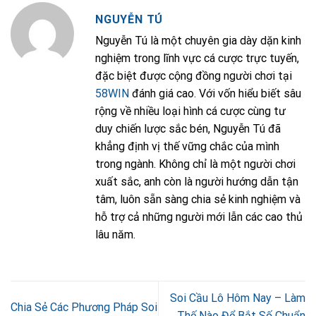
NGUYỄN TÚ
Nguyễn Tú là một chuyên gia dày dặn kinh
nghiệm trong lĩnh vực cá cược trực tuyến,
đặc biệt được cộng đồng người chơi tại
58WIN
đánh giá cao. Với vốn hiểu biết sâu
rộng về nhiều loại hình cá cược cùng tư
duy chiến lược sắc bén, Nguyễn Tú đã
khẳng định vị thế vững chắc của mình
trong ngành. Không chỉ là một người chơi
xuất sắc, anh còn là người hướng dẫn tận
tâm, luôn sẵn sàng chia sẻ kinh nghiệm và
hỗ trợ cả những người mới lẫn các cao thủ
lâu năm.
Soi Cầu Lô Hôm Nay – Làm
Chia Sẻ Các Phương Pháp Soi
Thế Nào Để Bắt Số Chuẩn