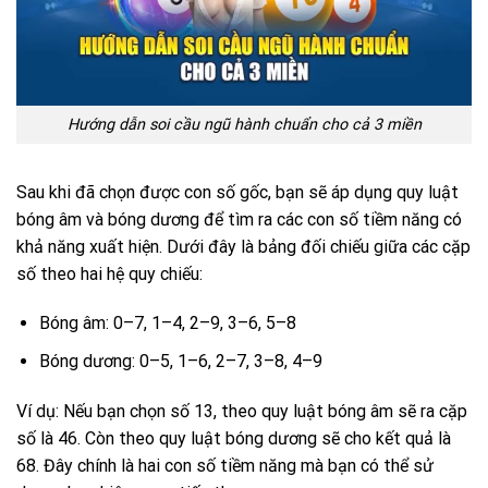
Hướng dẫn soi cầu ngũ hành chuẩn cho cả 3 miền
Sau khi đã chọn được con số gốc, bạn sẽ áp dụng quy luật
bóng âm và bóng dương để tìm ra các con số tiềm năng có
khả năng xuất hiện. Dưới đây là bảng đối chiếu giữa các cặp
số theo hai hệ quy chiếu:
Bóng âm: 0–7, 1–4, 2–9, 3–6, 5–8
Bóng dương: 0–5, 1–6, 2–7, 3–8, 4–9
Ví dụ: Nếu bạn chọn số 13, theo quy luật bóng âm sẽ ra cặp
số là 46. Còn theo quy luật bóng dương sẽ cho kết quả là
68. Đây chính là hai con số tiềm năng mà bạn có thể sử