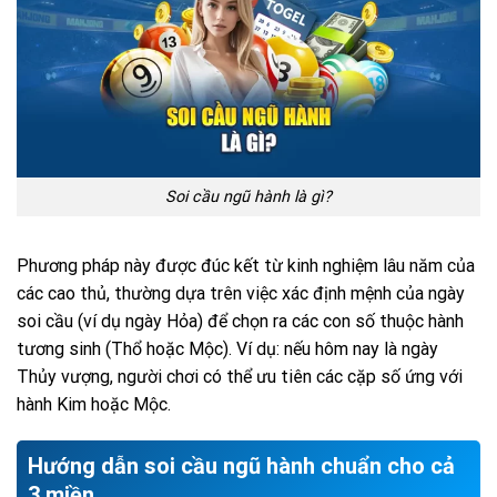
Soi cầu ngũ hành là gì?
Phương pháp này được đúc kết từ kinh nghiệm lâu năm của
các cao thủ, thường dựa trên việc xác định mệnh của ngày
soi cầu (ví dụ ngày Hỏa) để chọn ra các con số thuộc hành
tương sinh (Thổ hoặc Mộc). Ví dụ: nếu hôm nay là ngày
Thủy vượng, người chơi có thể ưu tiên các cặp số ứng với
hành Kim hoặc Mộc.
Hướng dẫn soi cầu ngũ hành chuẩn cho cả
3 miền